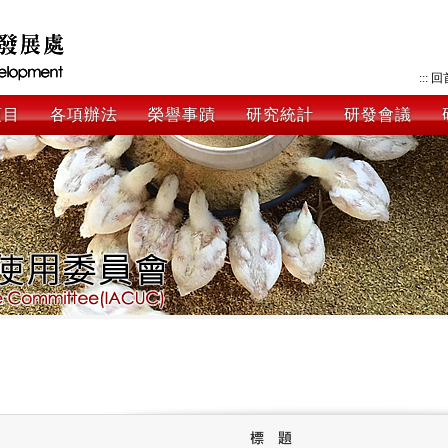
:::
回
項目
各項辦法
榮譽事蹟
研究統計
研發會議