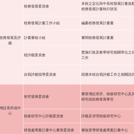
本校之定位與中長程發展計畫規
校務發展委員會
校務發展計畫執行狀況
校務發展計畫工作小組
編纂校務發展計畫書
校務發展及評
計畫審核小組
審閱校務發展計畫書
鑑
實施行政及教學研究相關單位之
校評鑑委員會
工作
自我評鑑指導委員會
因應本校自我評鑑工作之相關諮
審查增設系所、校級研究中心及
研究發展委員會
研究或校務發展事宜
增設系所或中
心
校級研究中心評鑑委員會
評鑑及管理校級研究中心
研發處專案計畫中心審查委員會
審核督導研發處專案計畫中心