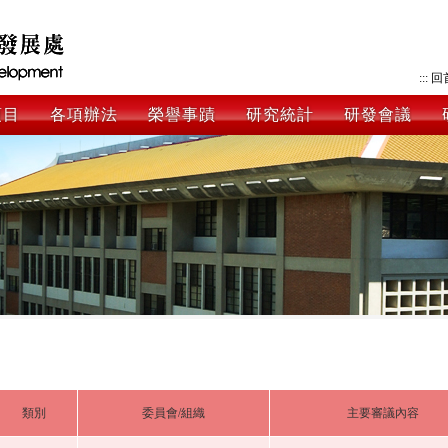
:::
回
項目
各項辦法
榮譽事蹟
研究統計
研發會議
類別
委員會/組織
主要審議內容