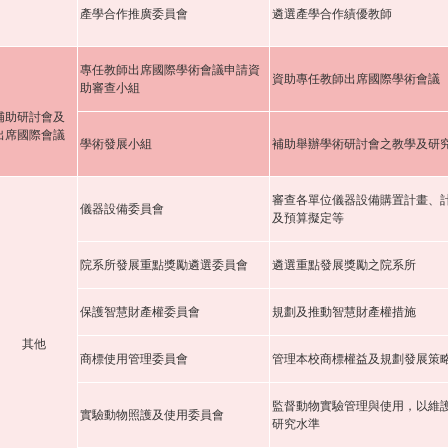
產學合作推廣委員會
遴選產學合作績優教師
專任教師出席國際學術會議申請資
資助專任教師出席國際學術會議
助審查小組
補助研討會及
出席國際會議
學術發展小組
補助舉辦學術研討會之教學及研
審查各單位儀器設備購置計畫、
儀器設備委員會
及預算擬定等
院系所發展重點獎勵遴選委員會
遴選重點發展獎勵之院系所
保護智慧財產權委員會
規劃及推動智慧財產權措施
其他
商標使用管理委員會
管理本校商標權益及規劃發展策
監督動物實驗管理與使用，以維
實驗動物照護及使用委員會
研究水準