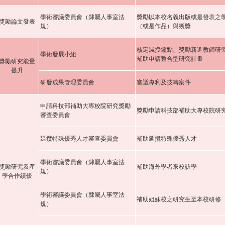
學術審議委員會（隸屬人事室法
獎勵以本校名義出版或是發表之
獎勵論文發表
規）
（或是作品）與獲獎
核定減授鐘點、獎勵新進教師研
學術發展小組
補助申請整合型研究計畫
獎勵研究能量
提升
研發成果管理委員會
審議專利及技轉案件
申請科技部補助大專校院研究獎勵
獎勵申請科技部補助大專校院研
審查委員會
延攬特殊優秀人才審查委員會
補助延攬特殊優秀人才
學術審議委員會（隸屬人事室法
獎勵研究及產
補助海外學者來校訪學
規）
學合作績優
學術審議委員會（隸屬人事室法
補助姐妹校之研究生至本校研修
規）