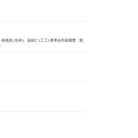
：林惠真 (生科)、翁紹仁 (工工) 產學合作績優獎：劉
&