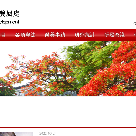
:::
回
項目
各項辦法
榮譽事蹟
研究統計
研發會議
2022-06-24