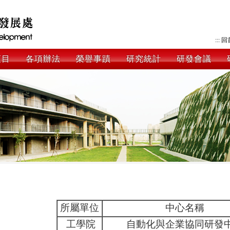
:::
回
項目
各項辦法
榮譽事蹟
研究統計
研發會議
所屬單位
中心名稱
工學院
自動化與企業協同研發