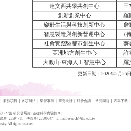
達文西共學共創中心
王
創新創業中心
羅
樂齡生活與科技創新中心
詹
智慧製造與創新營運中心
（
社會實踐暨都市創生中心
蘇
亞洲地方創生中心
許
大渡山-東海人工智慧中心
羅
更新日期：2020年2月25
│
服務項目
│
各項辦法
│
榮譽事蹟
│
研究統計
│
研發會議
│
常見問題
│
表單下載
段1727號 研究發展處 (基礎科學實驗館3F)
04-23594711 傳真:04-23500847 E-mail:
research@thu.edu.tw
ity. All rights reserved.