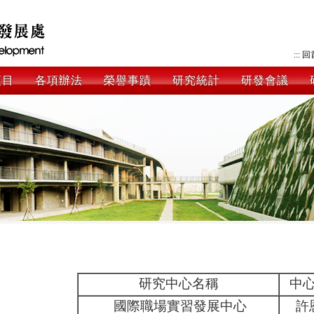
:::
回
項目
各項辦法
榮譽事蹟
研究統計
研發會議
研究中心名稱
中
國際職場實習發展中心
許