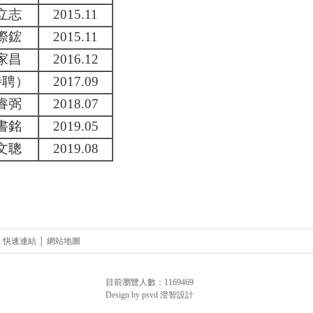
立志
2015.11
際鋐
2015.11
家昌
2016.12
待聘）
2017.09
睿弼
2018.07
書銘
2019.05
文聰
2019.08
日
│
快速連結
│
網站地圖
目前瀏覽人數：1169469
Design by psvd 澄智設計